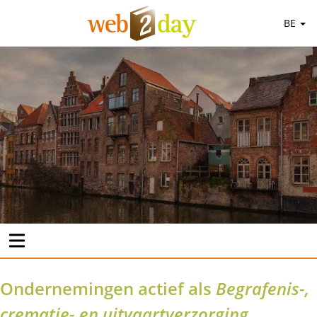
BE
Ondernemingen actief als
Begrafenis-,
crematie- en uitvaartverzorging