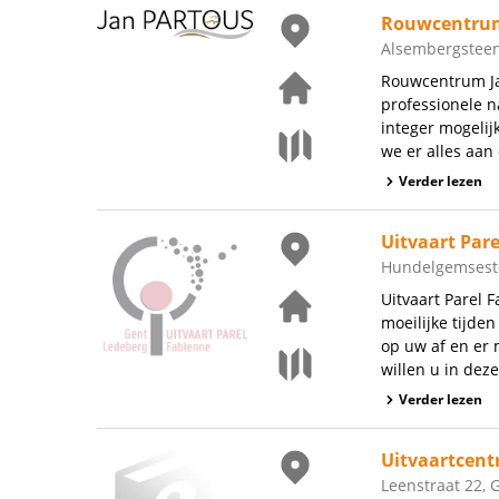
Rouwcentrum
Alsembergsteen
Rouwcentrum Ja
professionele n
integer mogelij
we er alles aan 
Verder lezen
Uitvaart Pare
Hundelgemsest
Uitvaart Parel 
moeilijke tijde
op uw af en er 
willen u in deze
Verder lezen
Uitvaartcent
Leenstraat 22, 