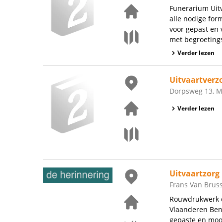
Funerarium Uitv
alle nodige form
voor gepast en
met begroeting
Verder lezen
Uitvaartverz
Dorpsweg 13, M
Verder lezen
Uitvaartzorg
Frans Van Bruss
Rouwdrukwerk d
Vlaanderen Bent
gepaste en mooi