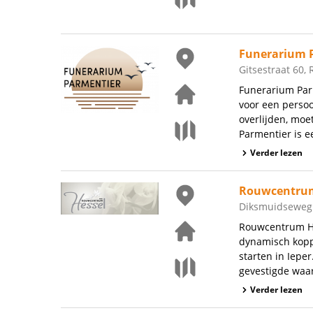
Funerarium 
Gitsestraat 60, 
Funerarium Par
voor een persoo
overlijden, mo
Parmentier is ee
Verder lezen
Rouwcentrum
Diksmuidseweg 
Rouwcentrum Hes
dynamisch kopp
starten in Iepe
gevestigde waar
Verder lezen