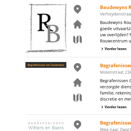
Baudewyns 
Verheydenstraat
Baudewyns Rouw
goede uitvaartz
uw overlijden?
Rouwcentrum uit
Verder lezen
Begrafenisse
Molenstraat 23
Begrafenissen 
verzorgde diens
familie, rekeni
discretie en met
Verder lezen
Begrafenisse
Weg naar Zwart