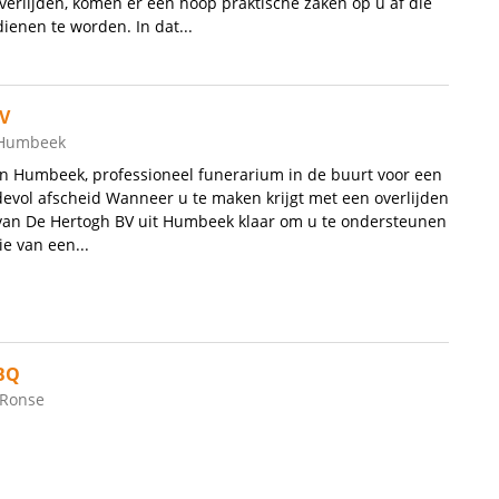
overlijden, komen er een hoop praktische zaken op u af die
ienen te worden. In dat...
V
, Humbeek
n Humbeek, professioneel funerarium in de buurt voor een
devol afscheid Wanneer u te maken krijgt met een overlijden
 van De Hertogh BV uit Humbeek klaar om u te ondersteunen
ie van een...
BQ
 Ronse