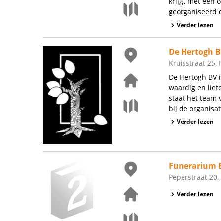
krijgt met een 
georganiseerd d
Verder lezen
De Hertogh B
Kruisstraat 25
De Hertogh BV i
waardig en lief
staat het team
bij de organisat
Verder lezen
Funerarium 
Peperstraat 20,
Verder lezen