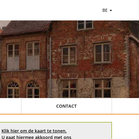
BE
CONTACT
Klik hier om de kaart te tonen.
U gaat hiermee akkoord met ons