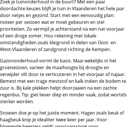
Zoek je tuinonderhoud in de buurt? Met een paar
doordachte keuzes blijft je tuin in Vlaanderen het hele jaar
door netjes en gezond. Start met een eenvoudig plan:
noteer per seizoen wat er moet gebeuren en stel
prioriteiten. Zo vermijd je achterstand na een nat voorjaar
of een droge zomer. Hou rekening met lokale
omstandigheden zoals kleigrond in delen van Oost- en
West-Vlaanderen of zandgrond richting de Kempen.
Gazononderhoud vormt de basis. Maai wekelijks in het
groeiseizoen, varieer de maaihoogte bij droogte en
verwijder vilt door te verticuteren in het voorjaar of najaar.
Bemest met een trage meststof en kalk indien de bodem te
zuur is. Bij kale plekken helpt doorzaaien na een zachte
regenbui. Tip: giet liever diep en minder vaak, zodat wortels
sterker worden.
Snoeien doe je op het juiste moment. Hagen zoals beuk of
haagbeuk knip je idealiter twee keer per jaar. Voor
bloeiende heesters geldt: voorjaarssnoei voor