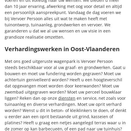
voeren en dit volledig naar uw wensen. We bieden u meer
dan 10 jaar ervaring, afwerking met oog voor detail en altijd
een persoonlijk aanspreekpunt. Vandaag de dag voeren we
bij Vervoer Persoon alles uit wat te maken heeft met
tuinontwerp, tuinaanleg, grondwerken en vervoer. We
garanderen u dat we al uw wensen en uw visie in een
grandioze realisatie omzetten.
Verhardingswerken in Oost-Vlaanderen
Met ons goed uitgeruste wagenpark is Vervoer Persoon
steeds beschikbaar voor al uw graaf- en grondwerken. Gaat u
bouwen en moet uw fundering worden gegraven? Moet uw
achtertuin genivelleerd worden? Heeft u een hoogteverschil
dat opgevangen moet worden door keerwanden? Moet uw
zwembad uitgegraven worden? Moet uw perceel bouwklaar
liggen? Reken dan op onze
diensten
en service, net zoals voor
tuinaanleg en diverse verhardingen. Moet uw oprit verhard
worden? Wenst u dit in beton- of kleiklinkers te doen, of denkt
u eerder aan een oprit bestaande uit grind, kasseien of
platines? Heeft u graag een netjes aangelegd terras waar u in
de zomer op kan barbecueën, of een pad naar uw tuinhuis?