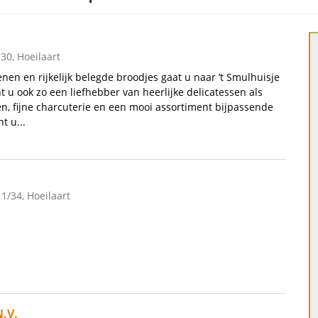
0, Hoeilaart
enen en rijkelijk belegde broodjes gaat u naar ’t Smulhuisje
t u ook zo een liefhebber van heerlijke delicatessen als
n, fijne charcuterie en een mooi assortiment bijpassende
t u...
 1/34, Hoeilaart
N.V.