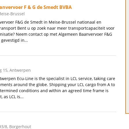
anvervoer F & G de Smedt BVBA
Meise-Brussel
ervoer F&G de Smedt in Meise-Brussel nationaal en
transport Bent u op zoek naar meer transportcapaciteit voor
anisatie? Neem contact op met Algemeen Baanvervoer F&G
gevestigd in...
 15, Antwerpen
werpen Ecu-Line is the specialist in LCL service, taking care
pments around the globe. Shipping your LCL cargo from A to
termined conditions and within an agreed time frame is
 as LCL is...
93/8, Borgerhout