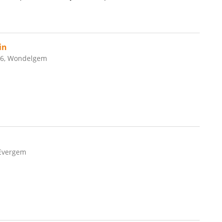
in
26, Wondelgem
Evergem