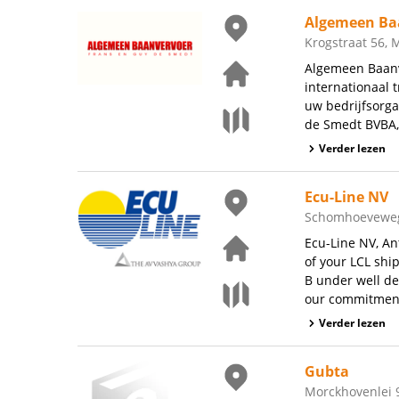
Algemeen Ba
Krogstraat 56, 
Algemeen Baanv
internationaal 
uw bedrijfsorg
de Smedt BVBA, 
Verder lezen
Ecu-Line NV
Schomhoeveweg
Ecu-Line NV, Ant
of your LCL shi
B under well de
our commitment,
Verder lezen
Gubta
Morckhovenlei 