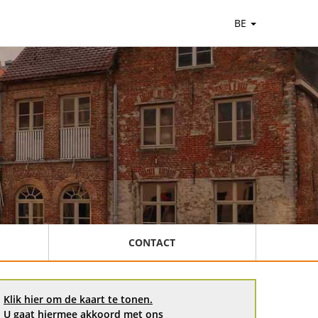
BE
CONTACT
Klik hier om de kaart te tonen.
U gaat hiermee akkoord met ons