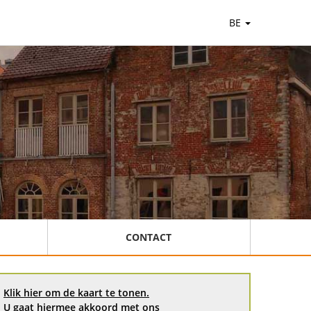
BE
CONTACT
Klik hier om de kaart te tonen.
U gaat hiermee akkoord met ons