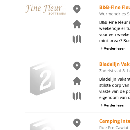
B&B-Fine Fle
Wurmendries 56
B&B-Fine Fleur 
weekendje er t
voor een weeke
mini-break? Boe
Verder lezen
Bladelijn Va
Zadelstraat 8, 
Bladelijn Vaka
stilste dorp va
vlakte van de p
eigendom van de
Verder lezen
Camping Inte
Rue Pre Cawiai 