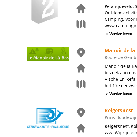
Petanqueveld, S
Outdoor-activite
Camping. Voor m
www.campingint
Verder lezen
Manoir de la
Route de Gemblo
Manoir de la Ba
bezoek aan ons 
Aische-En-Refai
het 17e eeuwse 
Verder lezen
Reigersnest
Prins Boudewijn
Reigersnest, Ko
vzw. Wij zijn e