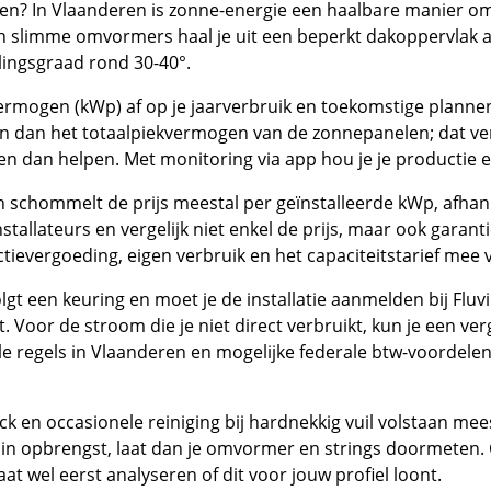
en? In Vlaanderen is zonne-energie een haalbare manier om 
n slimme omvormers haal je uit een beperkt dakoppervlak al
llingsgraad rond 30-40°.
 vermogen (kWp) af op je jaarverbruik en toekomstige plann
n dan het totaalpiekvermogen van de zonnepanelen; dat ve
 dan helpen. Met monitoring via app hou je je productie e
n schommelt de prijs meestal per geïnstalleerde kWp, afhan
tallateurs en vergelijk niet enkel de prijs, maar ook garan
ctievergoeding, eigen verbruik en het capaciteitstarief mee v
volgt een keuring en moet je de installatie aanmelden bij Fluvi
t. Voor de stroom die je niet direct verbruikt, kun je een ver
le regels in Vlaanderen en mogelijke federale btw-voordel
ck en occasionele reiniging bij hardnekkig vuil volstaan me
ng in opbrengst, laat dan je omvormer en strings doormete
aat wel eerst analyseren of dit voor jouw profiel loont.