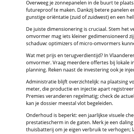
Overweeg je zonnepanelen in de buurt te plaats
futureproof te maken. Dankzij betere panelen e
gunstige oriëntatie (zuid of zuidwest) en een he
De juiste dimensionering is cruciaal. Stem het
omvormer mag iets kleiner gedimensioneerd zij
schaduw: optimizers of micro-omvormers kunnen
Wat met prijs en terugverdientijd? In Vlaandere
omvormer. Vraag meerdere offertes bij lokale ins
planning. Reken naast de investering ook je inje
Administratie blijft overzichtelijk: na plaatsing 
meter, die productie en injectie apart registreer
Premies veranderen regelmatig; check de actue
kan je dossier meestal vlot begeleiden.
Onderhoud is beperkt: een jaarlijkse visuele che
prestatiescherm in de gaten. Merk je een dali
thuisbatterij om je eigen verbruik te verhogen; l