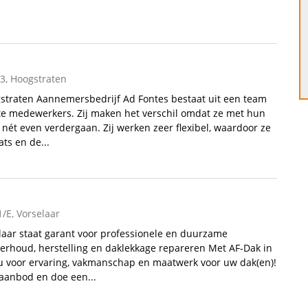
3, Hoogstraten
straten Aannemersbedrijf Ad Fontes bestaat uit een team
te medewerkers. Zij maken het verschil omdat ze met hun
 nét even verdergaan. Zij werken zeer flexibel, waardoor ze
ats en de...
/E, Vorselaar
laar staat garant voor professionele en duurzame
rhoud, herstelling en daklekkage repareren Met AF-Dak in
 u voor ervaring, vakmanschap en maatwerk voor uw dak(en)!
aanbod en doe een...