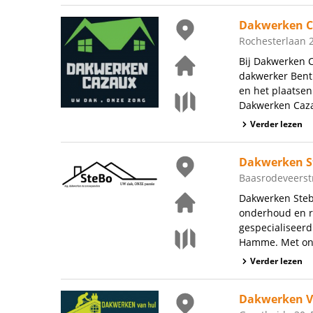
Dakwerken C
Rochesterlaan 2
Bij Dakwerken C
dakwerker Bent 
en het plaatsen
Dakwerken Cazau
Verder lezen
Dakwerken S
Baasrodeveerst
Dakwerken Steb
onderhoud en re
gespecialiseer
Hamme. Met ons 
Verder lezen
Dakwerken V