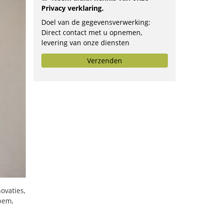
Privacy verklaring
.
Doel van de gegevensverwerking:
Direct contact met u opnemen,
levering van onze diensten
verbeteren, opstellen van
Verzenden
aanbiedingen of doorsturen aan het
door u geselecteerde bedrijf.
ovaties,
pem,