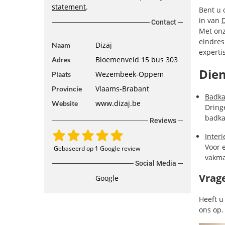
statement
.
Bent u 
in van
D
Contact
Met onz
eindres
Dizaj
Naam
experti
Bloemenveld 15 bus 303
Adres
Dien
Wezembeek-Oppem
Plaats
Vlaams-Brabant
Provincie
Badka
www.dizaj.be
Website
Dring
badka
Reviews
Interi
Voor 
Gebaseerd op 1 Google review
vakma
Social Media
Vrage
Google
Heeft u
ons op.