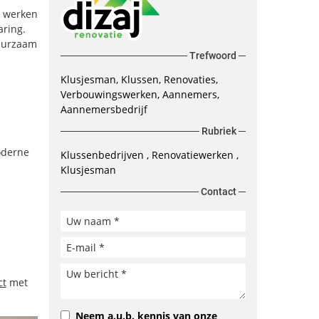
e werken
aring.
duurzaam
Trefwoord
Klusjesman, Klussen, Renovaties,
Verbouwingswerken, Aannemers,
Aannemersbedrijf
Rubriek
oderne
Klussenbedrijven
Renovatiewerken
Klusjesman
Contact
ct
met
Neem a.u.b. kennis van onze