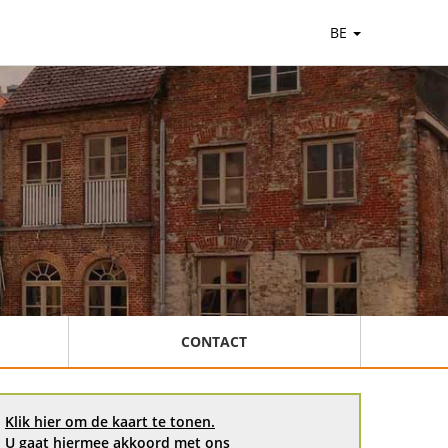
BE
CONTACT
Klik hier om de kaart te tonen.
U gaat hiermee akkoord met ons