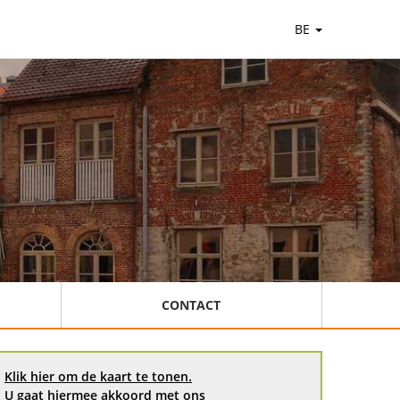
BE
CONTACT
Klik hier om de kaart te tonen.
U gaat hiermee akkoord met ons