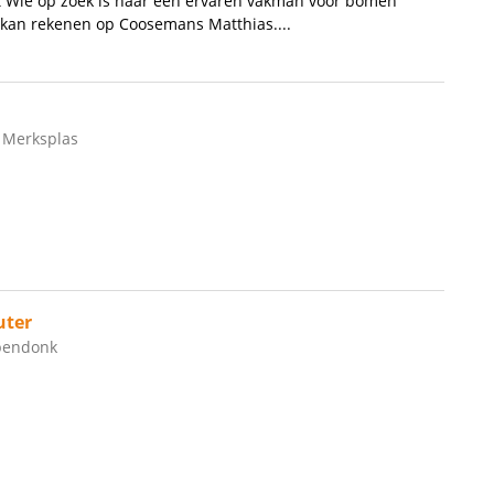
 Wie op zoek is naar een ervaren vakman voor bomen
 kan rekenen op Coosemans Matthias....
, Merksplas
uter
bbendonk