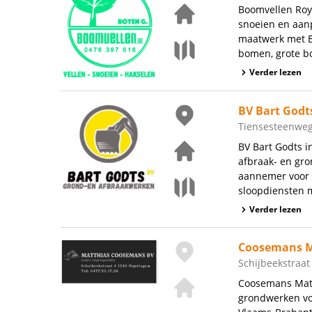
Boomvellen Roye
snoeien en aan
maatwerk met Bo
bomen, grote b
Verder lezen
BV Bart Godt
Tiensesteenweg
BV Bart Godts 
afbraak- en gr
aannemer voor 
sloopdiensten m
Verder lezen
Coosemans M
Schijbeekstraat
Coosemans Matth
grondwerken voo