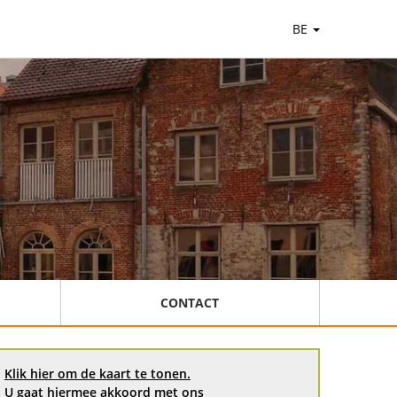
BE
CONTACT
Klik hier om de kaart te tonen.
U gaat hiermee akkoord met ons