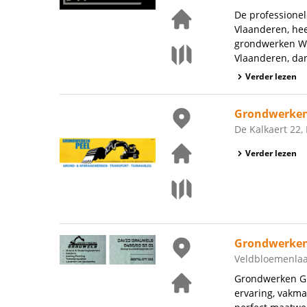
De professione
Vlaanderen, hee
grondwerken Wa
Vlaanderen, dan
Verder lezen
Grondwerken
De Kalkaert 22,
Verder lezen
Grondwerken
Veldbloemenlaa
Grondwerken Gra
ervaring, vakm