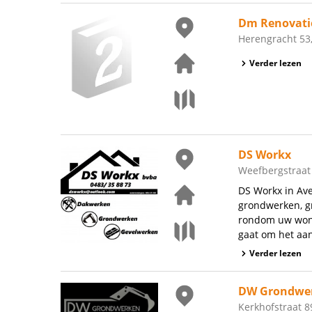
Dm Renovati
Herengracht 53,
Verder lezen
DS Workx
Weefbergstraat
DS Workx in Ave
grondwerken, gr
rondom uw wonin
gaat om het aan
Verder lezen
DW Grondwe
Kerkhofstraat 