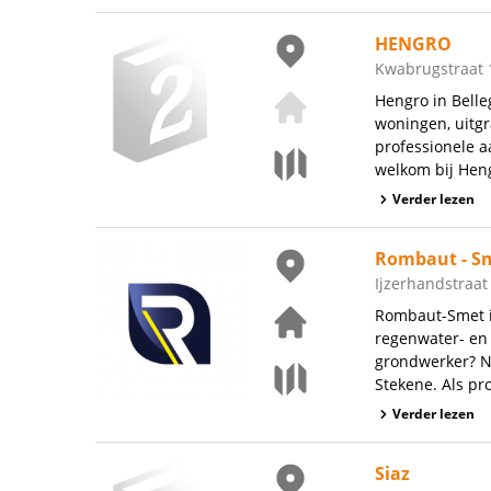
HENGRO
Kwabrugstraat 1
Hengro in Bell
woningen, uitgr
professionele a
welkom bij Heng
Verder lezen
Rombaut - S
Ijzerhandstraat
Rombaut-Smet i
regenwater- en 
grondwerker? N
Stekene. Als pro
Verder lezen
Siaz