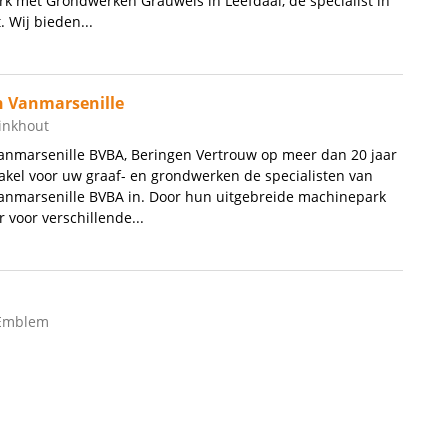
k met Grondwerken Grauwels in Leefdaal, de specialist in
 Wij bieden...
 Vanmarsenille
Linkhout
nmarsenille BVBA, Beringen Vertrouw op meer dan 20 jaar
akel voor uw graaf- en grondwerken de specialisten van
nmarsenille BVBA in. Door hun uitgebreide machinepark
r voor verschillende...
 Emblem