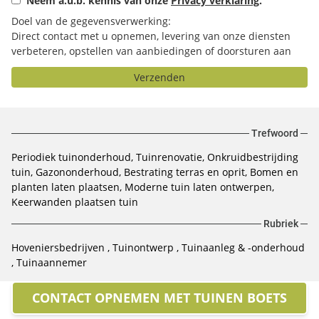
Neem a.u.b. kennis van onze
Privacy verklaring
.
Doel van de gegevensverwerking:
Direct contact met u opnemen, levering van onze diensten
verbeteren, opstellen van aanbiedingen of doorsturen aan
het door u geselecteerde bedrijf.
Verzenden
Trefwoord
Periodiek tuinonderhoud
Tuinrenovatie
Onkruidbestrijding
tuin
Gazononderhoud
Bestrating terras en oprit
Bomen en
planten laten plaatsen
Moderne tuin laten ontwerpen
Keerwanden plaatsen tuin
Rubriek
Hoveniersbedrijven
Tuinontwerp
Tuinaanleg & -onderhoud
Tuinaannemer
CONTACT OPNEMEN MET TUINEN BOETS