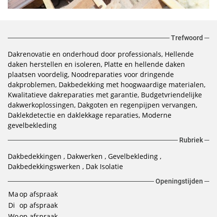
Trefwoord
Dakrenovatie en onderhoud door professionals
Hellende
daken herstellen en isoleren
Platte en hellende daken
plaatsen voordelig
Noodreparaties voor dringende
dakproblemen
Dakbedekking met hoogwaardige materialen
Kwalitatieve dakreparaties met garantie
Budgetvriendelijke
dakwerkoplossingen
Dakgoten en regenpijpen vervangen
Daklekdetectie en daklekkage reparaties
Moderne
gevelbekleding
Rubriek
Dakbedekkingen
Dakwerken
Gevelbekleding
Dakbedekkingswerken
Dak Isolatie
Openingstijden
Ma
op afspraak
Di
op afspraak
Wo
op afspraak