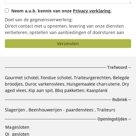
Neem a.u.b. kennis van onze
Privacy verklaring
.
Doel van de gegevensverwerking:
Direct contact met u opnemen, levering van onze diensten
verbeteren, opstellen van aanbiedingen of doorsturen aan
het door u geselecteerde bedrijf.
Verzenden
Trefwoord
Gourmet schotel
Fondue schotel
Traiteurgerechten
Belegde
broodjes
Duroc varkensvlees
Huisgemaakte charcuterie
Dry
aged vlees
Kip aan spit
Bbq pakketten
Kaasplank
Rubriek
Slagerijen
Beenhouwerijen - paardenvlees
Traiteurs
Openingstijden
Ma
gesloten
Di
gesloten