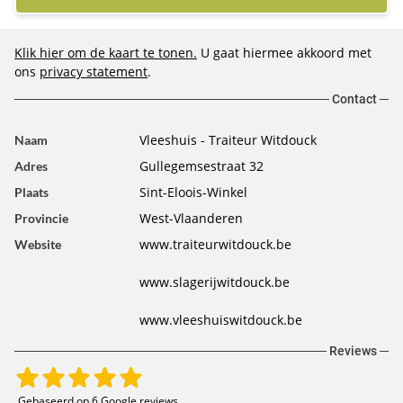
Klik hier om de kaart te tonen.
U gaat hiermee akkoord met
ons
privacy statement
.
Contact
Vleeshuis - Traiteur Witdouck
Naam
Gullegemsestraat 32
Adres
Sint-Eloois-Winkel
Plaats
West-Vlaanderen
Provincie
www.traiteurwitdouck.be
Website
www.slagerijwitdouck.be
www.vleeshuiswitdouck.be
Reviews
Gebaseerd op 6 Google reviews