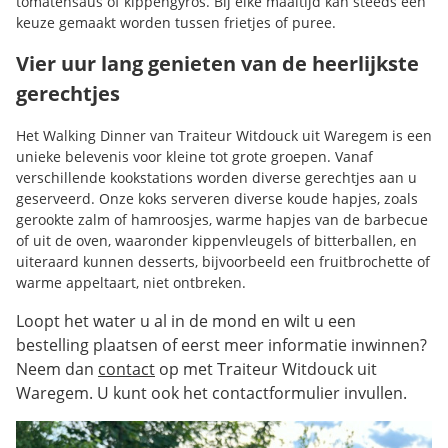
tomatensaus of kippengyros. Bij elke maaltijd kan steeds een
keuze gemaakt worden tussen frietjes of puree.
Vier uur lang genieten van de heerlijkste
gerechtjes
Het Walking Dinner van Traiteur Witdouck uit Waregem is een
unieke belevenis voor kleine tot grote groepen. Vanaf
verschillende kookstations worden diverse gerechtjes aan u
geserveerd. Onze koks serveren diverse koude hapjes, zoals
gerookte zalm of hamroosjes, warme hapjes van de barbecue
of uit de oven, waaronder kippenvleugels of bitterballen, en
uiteraard kunnen desserts, bijvoorbeeld een fruitbrochette of
warme appeltaart, niet ontbreken.
Loopt het water u al in de mond en wilt u een
bestelling plaatsen of eerst meer informatie inwinnen?
Neem dan
contact
op met Traiteur Witdouck uit
Waregem. U kunt ook het contactformulier invullen.