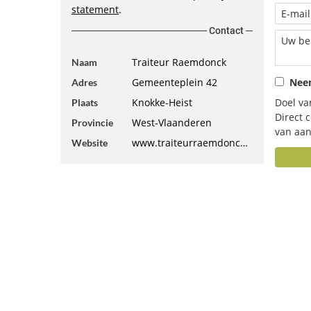
statement
.
Contact
Traiteur Raemdonck
Naam
Gemeenteplein 42
Neem
Adres
Knokke-Heist
Doel va
Plaats
Direct 
West-Vlaanderen
Provincie
van aan
www.traiteurraemdonck.be
Website