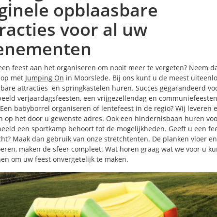
iginele opblaasbare
racties voor al uw
enementen
een feest aan het organiseren om nooit meer te vergeten? Neem d
 op met
Jumping On
in Moorslede. Bij ons kunt u de meest uiteen
bare attracties en springkastelen huren. Succes gegarandeerd vo
beeld verjaardagsfeesten, een vrijgezellendag en communiefeeste
. Een babyborrel organiseren of lentefeest in de regio? Wij leveren 
n op het door u gewenste adres. Ook een hindernisbaan huren voo
beeld een sportkamp behoort tot de mogelijkheden. Geeft u een fee
ht? Maak dan gebruik van onze stretchtenten. De planken vloer en
oeren, maken de sfeer compleet. Wat horen graag wat we voor u k
en om uw feest onvergetelijk te maken.