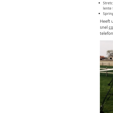
Stret
lente 
Sprin
Heeft 
snel
co
telefo