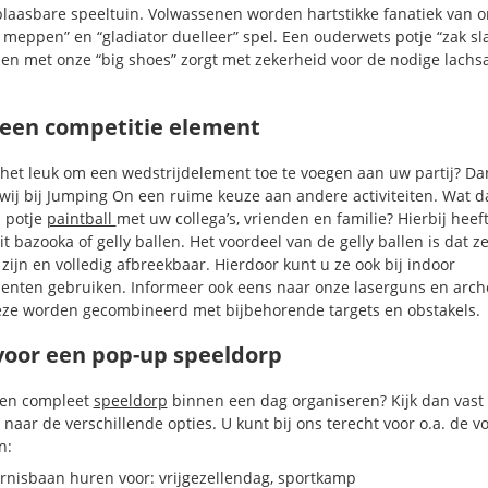
laasbare speeltuin. Volwassenen worden hartstikke fanatiek van o
 meppen” en “gladiator duelleer” spel. Een ouderwets potje “zak sl
len met onze “big shoes” zorgt met zekerheid voor de nodige lachsa
.
 een competitie element
 het leuk om een wedstrijdelement toe te voegen aan uw partij? Da
wij bij Jumping On een ruime keuze aan andere activiteiten. Wat d
 potje
paintball
met uw collega’s, vrienden en familie? Hierbij heef
t bazooka of gelly ballen. Het voordeel van de gelly ballen is dat z
 zijn en volledig afbreekbaar. Hierdoor kunt u ze ook bij indoor
nten gebruiken. Informeer ook eens naar onze laserguns en arch
eze worden gecombineerd met bijbehorende targets en obstakels.
voor een pop-up speeldorp
een compleet
speeldorp
binnen een dag organiseren? Kijk dan vast
 naar de verschillende opties. U kunt bij ons terecht voor o.a. de v
n:
rnisbaan huren voor: vrijgezellendag, sportkamp