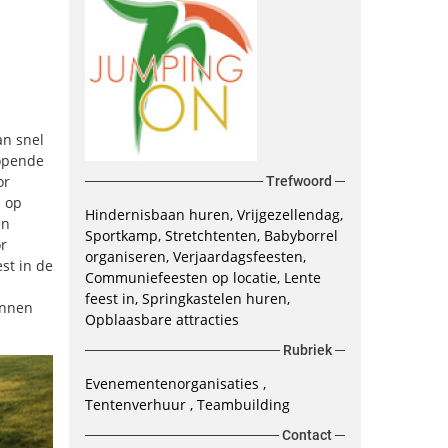
an snel
lopende
or
Trefwoord
n op
Hindernisbaan huren
Vrijgezellendag
en
Sportkamp
Stretchtenten
Babyborrel
r
organiseren
Verjaardagsfeesten
st in de
Communiefeesten op locatie
Lente
feest in
Springkastelen huren
unnen
Opblaasbare attracties
Rubriek
Evenementenorganisaties
Tentenverhuur
Teambuilding
Contact