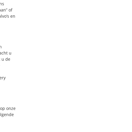
ns
aan” of
lvo’s en
n
acht u
t u de
e
ery
 op onze
olgende