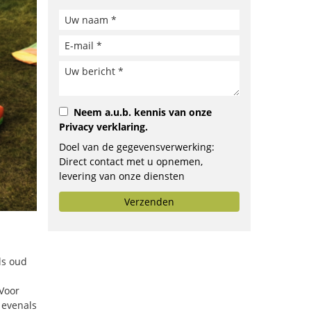
Neem a.u.b. kennis van onze
Privacy verklaring
.
Doel van de gegevensverwerking:
Direct contact met u opnemen,
levering van onze diensten
verbeteren, opstellen van
Verzenden
aanbiedingen of doorsturen aan het
door u geselecteerde bedrijf.
ls oud
 Voor
 evenals