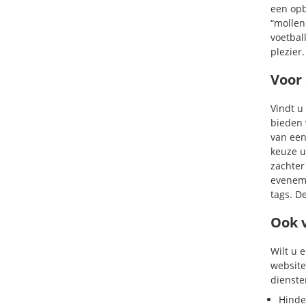
een opb
“mollen
voetbal
plezier
Voor
Vindt u
bieden 
van een
keuze ui
zachter
eveneme
tags. D
Ook 
Wilt u 
website
dienste
Hinde