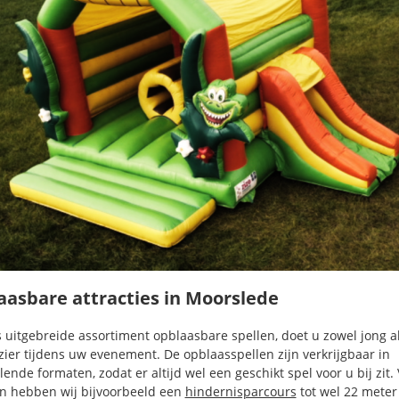
asbare attracties in Moorslede
 uitgebreide assortiment opblaasbare spellen, doet u zowel jong a
zier tijdens uw evenement. De opblaasspellen zijn verkrijgbaar in
lende formaten, zodat er altijd wel een geschikt spel voor u bij zit.
n hebben wij bijvoorbeeld een
hindernisparcours
tot wel 22 meter