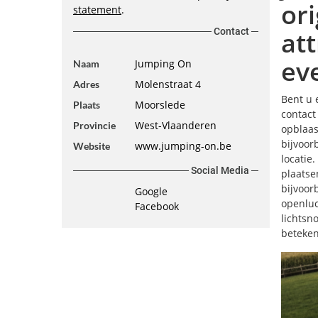
or
statement
.
Contact
att
ev
Jumping On
Naam
Molenstraat 4
Adres
Bent u 
Moorslede
Plaats
contact
West-Vlaanderen
Provincie
opblaas
bijvoor
www.jumping-on.be
Website
locatie
Social Media
plaatse
bijvoor
Google
openluc
Facebook
lichtsn
beteken