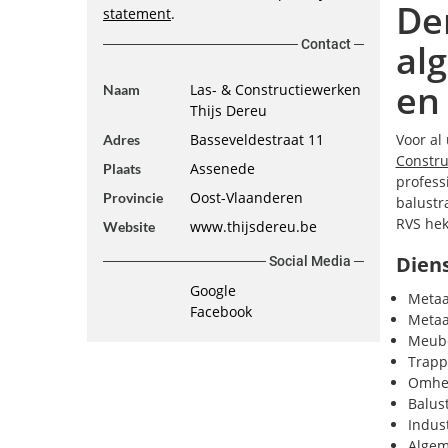
De
statement
.
Contact
al
en
Las- & Constructiewerken
Naam
Thijs Dereu
Basseveldestraat 11
Voor al
Adres
Constru
Assenede
Plaats
profess
Oost-Vlaanderen
Provincie
balustr
RVS hek
www.thijsdereu.be
Website
Diens
Social Media
Google
Metaa
Facebook
Metaa
Meub
Trap
Omhe
Balus
Indus
Algem