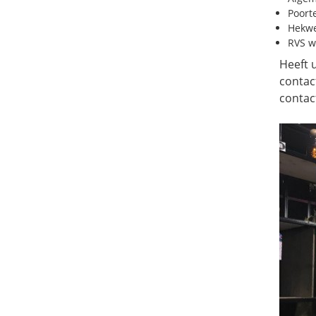
Poort
Hekw
RVS w
Heeft 
contac
contac