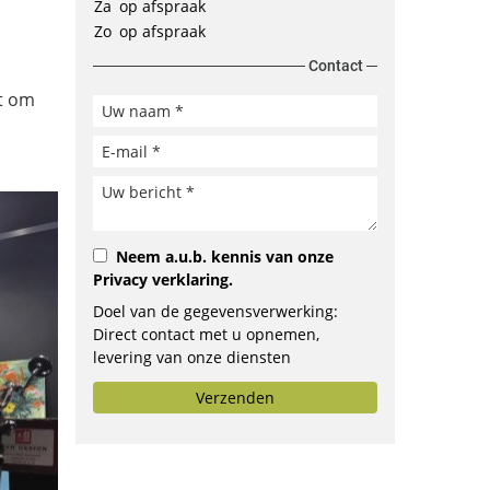
Za
op afspraak
Zo
op afspraak
Contact
t om
Neem a.u.b. kennis van onze
Privacy verklaring
.
Doel van de gegevensverwerking:
Direct contact met u opnemen,
levering van onze diensten
verbeteren, opstellen van
Verzenden
aanbiedingen of doorsturen aan het
door u geselecteerde bedrijf.