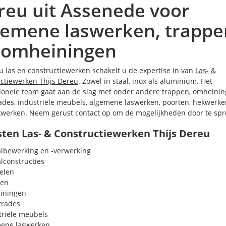
reu uit Assenede voor
gemene laswerken, trappe
 omheiningen
 u las en constructiewerken schakelt u de expertise in van
Las- &
ctiewerken Thijs Dereu
. Zowel in staal, inox als aluminium. Het
ionele team gaat aan de slag met onder andere trappen, omheinin
ades, industriële meubels, algemene laswerken, poorten, hekwerke
werken. Neem gerust contact op om de mogelijkheden door te spr
ten Las- & Constructiewerken Thijs Dereu
lbewerking en -verwerking
lconstructies
elen
pen
iningen
trades
triële meubels
ene laswerken