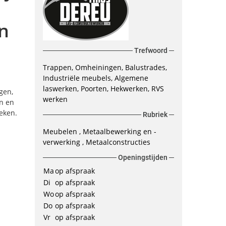
n
Trefwoord
Trappen
Omheiningen
Balustrades
Industriële meubels
Algemene
laswerken
Poorten
Hekwerken
RVS
gen,
werken
n en
eken.
Rubriek
Meubelen
Metaalbewerking en -
verwerking
Metaalconstructies
Openingstijden
Ma
op afspraak
Di
op afspraak
Wo
op afspraak
Do
op afspraak
Vr
op afspraak