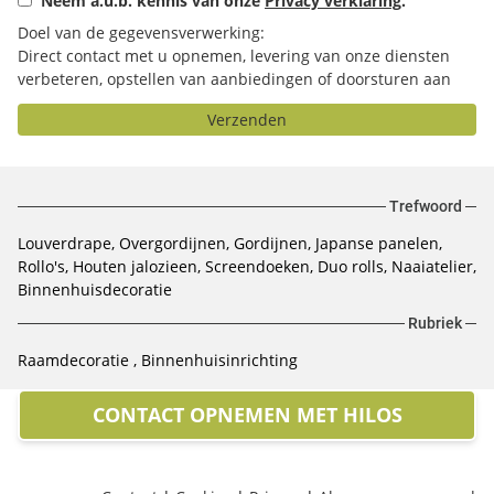
Neem a.u.b. kennis van onze
Privacy verklaring
.
Doel van de gegevensverwerking:
Direct contact met u opnemen, levering van onze diensten
verbeteren, opstellen van aanbiedingen of doorsturen aan
het door u geselecteerde bedrijf.
Verzenden
Trefwoord
Louverdrape, Overgordijnen, Gordijnen, Japanse panelen,
Rollo's, Houten jalozieen, Screendoeken, Duo rolls, Naaiatelier,
Binnenhuisdecoratie
Rubriek
Raamdecoratie
Binnenhuisinrichting
CONTACT OPNEMEN MET HILOS