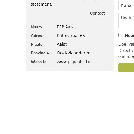
statement
.
Contact
PSP Aalst
Naam
Kattestraat 65
Neem
Adres
Aalst
Doel va
Plaats
Direct 
Oost-Vlaanderen
Provincie
van aan
www.pspaalst.be
Website