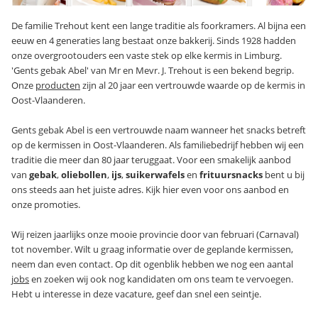
De familie Trehout kent een lange traditie als foorkramers. Al bijna een
eeuw en 4 generaties lang bestaat onze bakkerij. Sinds 1928 hadden
onze overgrootouders een vaste stek op elke kermis in Limburg.
'Gents gebak Abel' van Mr en Mevr. J. Trehout is een bekend begrip.
Onze
producten
zijn al 20 jaar een vertrouwde waarde op de kermis in
Oost-Vlaanderen.
Gents gebak Abel is een vertrouwde naam wanneer het snacks betreft
op de kermissen in Oost-Vlaanderen. Als familiebedrijf hebben wij een
traditie die meer dan 80 jaar teruggaat. Voor een smakelijk aanbod
van
gebak
,
oliebollen
,
ijs
,
suikerwafels
en
frituursnacks
bent u bij
ons steeds aan het juiste adres. Kijk hier even voor ons aanbod en
onze promoties.
Wij reizen jaarlijks onze mooie provincie door van februari (Carnaval)
tot november. Wilt u graag informatie over de geplande kermissen,
neem dan even contact. Op dit ogenblik hebben we nog een aantal
jobs
en zoeken wij ook nog kandidaten om ons team te vervoegen.
Hebt u interesse in deze vacature, geef dan snel een seintje.