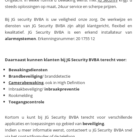
Ongeacht in welke ruimte u bewaking wenst met
JG Security
krijgt u
steeds oplossingen op maat, 24uur service en scherpe prijzen.
Bij JG security BVBA is uw veiligheid onze zorg. De werkwijze en
diensten van JG Security BVBA zijn altijd klantgericht, flexibel en
kwalitatief. JG Security BVBA is een erkend installateur van
alarmsystemen
. Erkenningsnummer: 20 1755 12
Daarnaast kunnen klanten bij JG Security BVBA terecht voor:
Bewakingsdiensten
Brandbeveiliging
/ branddetectie
Camerabewaking
, ook in High Definition
Inbraakbeveiliging/
inbraakpreventie
Rookmelding
Toegangscontrole
Kortom u kunt bij JG Security BVBA terecht voor verschillende
applicaties en toepassingen op gebied van
beveiliging
.
Indien u meer informatie wenst, contacteert u JG Security BVBA snel
via het contactformulier of de telefoon.