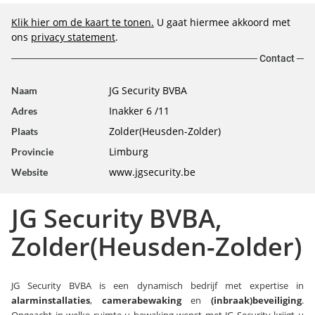
Klik hier om de kaart te tonen.
U gaat hiermee akkoord met
ons
privacy statement
.
Contact
JG Security BVBA
Naam
Inakker 6 /11
Adres
Zolder(Heusden-Zolder)
Plaats
Limburg
Provincie
www.jgsecurity.be
Website
JG Security BVBA,
Zolder(Heusden-Zolder)
JG Security BVBA is een dynamisch bedrijf met expertise in
alarminstallaties
,
camerabewaking
en
(inbraak)beveiliging
.