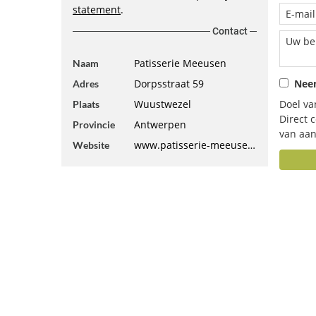
statement
.
Contact
Patisserie Meeusen
Naam
Dorpsstraat 59
Neem
Adres
Wuustwezel
Doel va
Plaats
Direct 
Antwerpen
Provincie
van aan
www.patisserie-meeusen.be
Website