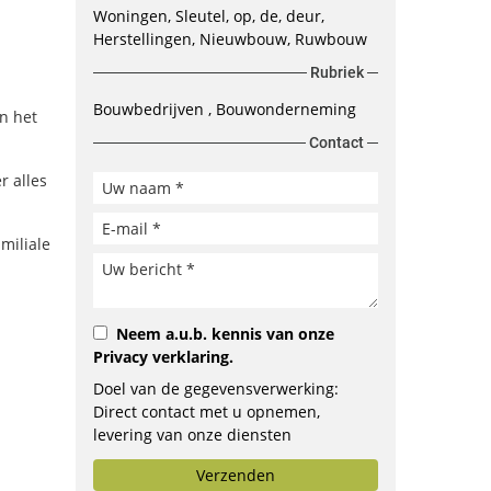
Woningen, Sleutel, op, de, deur,
Herstellingen, Nieuwbouw, Ruwbouw
Rubriek
Bouwbedrijven
Bouwonderneming
n het
Contact
r alles
miliale
Neem a.u.b. kennis van onze
Privacy verklaring
.
Doel van de gegevensverwerking:
Direct contact met u opnemen,
levering van onze diensten
verbeteren, opstellen van
Verzenden
aanbiedingen of doorsturen aan het