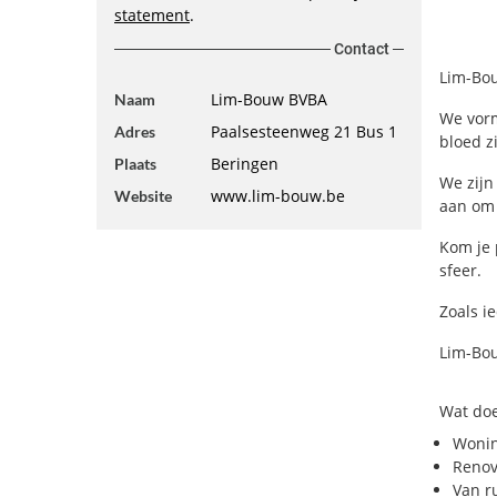
statement
.
Contact
Lim-Bou
Lim-Bouw BVBA
Naam
We vorm
Paalsesteenweg 21 Bus 1
Adres
bloed zi
Beringen
Plaats
We zijn
www.lim-bouw.be
Website
aan om 
Kom je 
sfeer.
Zoals i
Lim-Bou
Wat doe
Woni
Renov
Van r